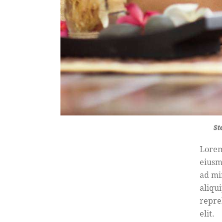
St
Lorem
eiusm
ad mi
aliqu
repre
elit.