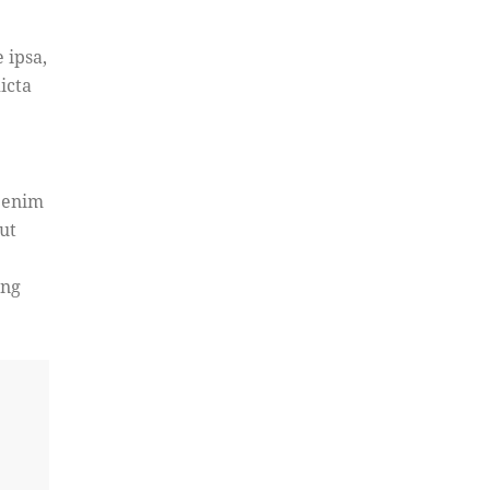
 ipsa,
icta
t enim
ut
ing