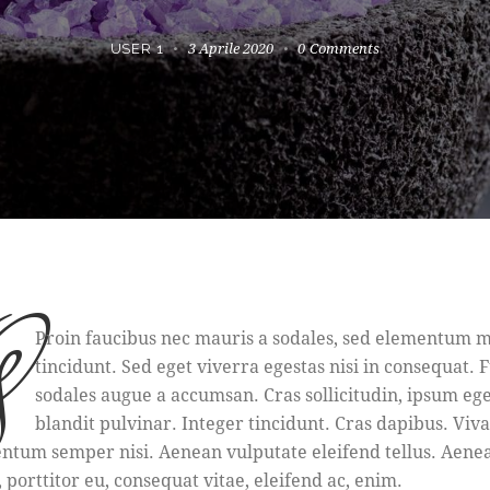
3 Aprile 2020
0
Comments
USER 1
q
Proin faucibus nec mauris a sodales, sed elementum m
tincidunt. Sed eget viverra egestas nisi in consequat. 
sodales augue a accumsan. Cras sollicitudin, ipsum eg
blandit pulvinar. Integer tincidunt. Cras dapibus. Vi
ntum semper nisi. Aenean vulputate eleifend tellus. Aene
, porttitor eu, consequat vitae, eleifend ac, enim.