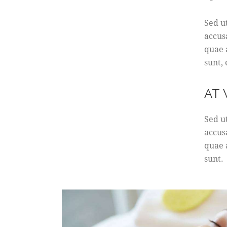
Sed u
accus
quae a
sunt,
AT
Sed u
accus
quae a
sunt.