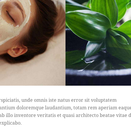
rspiciatis, unde omnis iste natus error sit voluptatem
antium doloremque laudantium, totam rem aperiam eaque
b illo inventore veritatis et quasi architecto beatae vitae d
 explicabo.