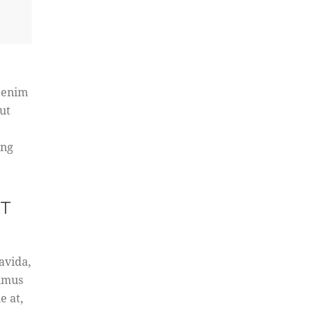
t enim
ut
ing
CT
avida,
ximus
e at,