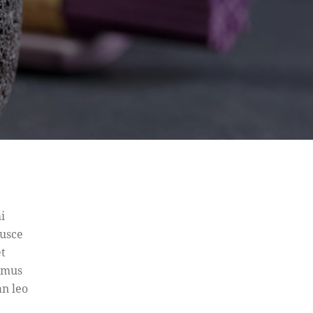
i
Fusce
et
vamus
an leo