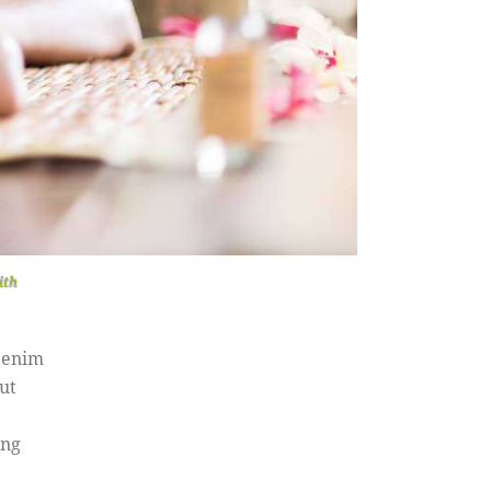
ith
t enim
ut
ing