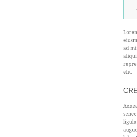
Lorem
eiusm
ad mi
aliqu
repre
elit.
CR
Aenea
senec
ligula
augue