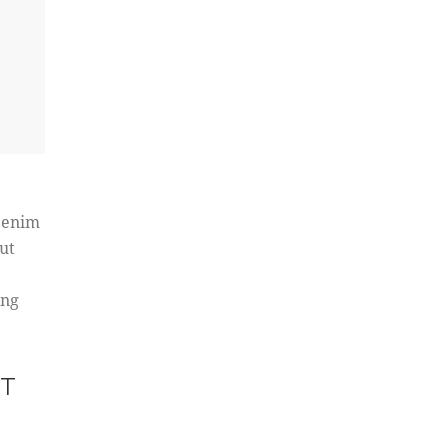
t enim
ut
ing
CT