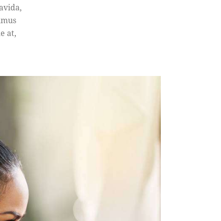
avida,
ximus
e at,