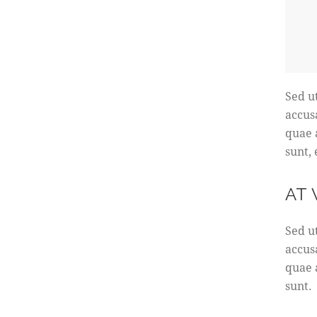
Sed u
accus
quae a
sunt,
AT
Sed u
accus
quae a
sunt.