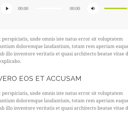
Audio
Usa
00:00
00:00
Player
i
tasti
freccia
su/giù
t perspiciatis, unde omnis iste natus error sit voluptatem
per
antium doloremque laudantium, totam rem aperiam eaque
aumentar
b illo inventore veritatis et quasi architecto beatae vitae d
o
 explicabo.
diminuire
il
 VERO EOS ET ACCUSAM
volume.
t perspiciatis, unde omnis iste natus error sit voluptatem
antium doloremque laudantium, totam rem aperiam eaque
b illo inventore veritatis et quasi architecto beatae vitae d