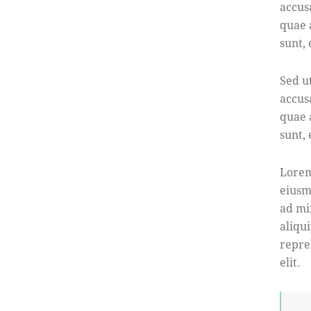
accus
quae a
sunt,
Sed u
accus
quae a
sunt,
Lorem
eiusm
ad mi
aliqu
repre
elit.