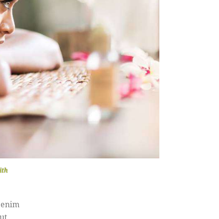
ith
t enim
ut