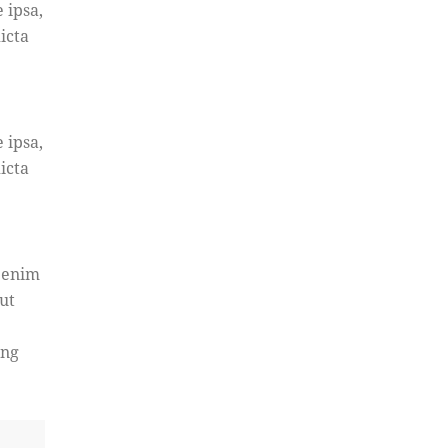
 ipsa,
icta
 ipsa,
icta
t enim
ut
ing