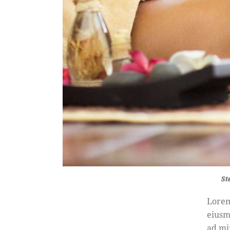
St
Lorem
eiusm
ad mi