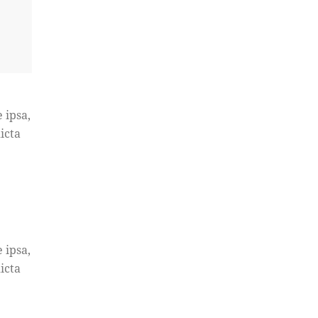
 ipsa,
e
icta
 ipsa,
icta