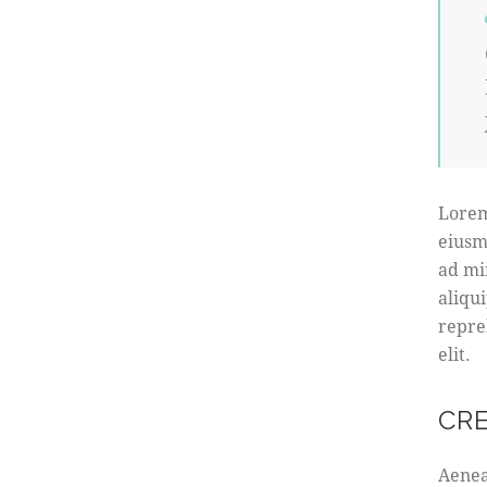
Lorem
eiusm
ad mi
aliqu
repre
elit.
CR
Aenea