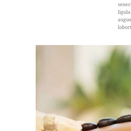
senec
ligula
augue
lobort