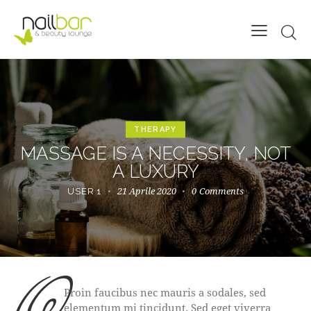
THERAPY
MASSAGE IS A NECESSITY, NOT
A LUXURY
21 Aprile 2020
0
Comments
USER 1
Proin faucibus nec mauris a sodales, sed
elementum mi tincidunt. Sed eget viverra