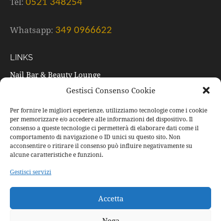
Tel:
0521 348254
Whatsapp:
349 0966622
LINKS
Nail Bar & Beauty Lounge
Gestisci Consenso Cookie
Trattamenti
Listino prezzi
Per fornire le migliori esperienze, utilizziamo tecnologie come i cookie
per memorizzare e/o accedere alle informazioni del dispositivo. Il
Prodotti
consenso a queste tecnologie ci permetterà di elaborare dati come il
comportamento di navigazione o ID unici su questo sito. Non
Occasioni speciali
acconsentire o ritirare il consenso può influire negativamente su
alcune caratteristiche e funzioni.
Buoni regalo
Gestisci servizi
Contatti
Accetta
SOCIAL
Nega
Facebook