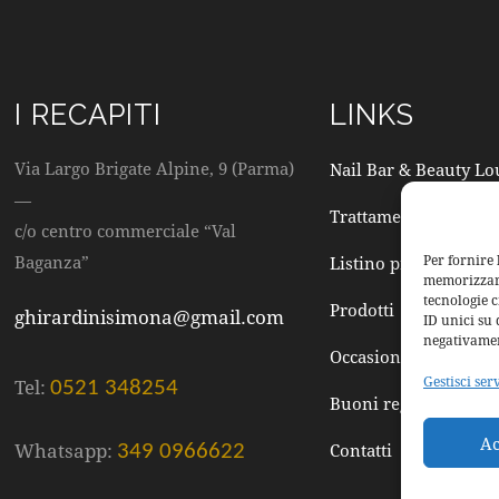
I RECAPITI
LINKS
Via Largo Brigate Alpine, 9 (Parma)
Nail Bar & Beauty L
—
Trattamenti
c/o centro commerciale “Val
Baganza”
Per fornire 
Listino prezzi
memorizzare 
tecnologie 
Prodotti
ghirardinisimona@gmail.com
ID unici su 
negativamen
Occasioni speciali
Gestisci ser
Tel:
0521 348254
Buoni regalo
Ac
Whatsapp:
Contatti
349 0966622