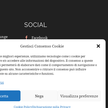
SOCIAL
ounge
Facebook
Gestisci Consenso Cookie
Instagram
le migliori esperienze, utilizziamo tecnologie come i cookie per
e/o accedere alle informazioni del dispositivo. Il consenso a queste
ci permetterà di elaborare dati come il comportamento di navigazione o
questo sito. Non acconsentire o ritirare il consenso può influire
te su alcune caratteristiche e funzioni.
vizi
cetta
Nega
Visualizza preferenze
Cookie Policy
Dichiarazione sulla Privacy