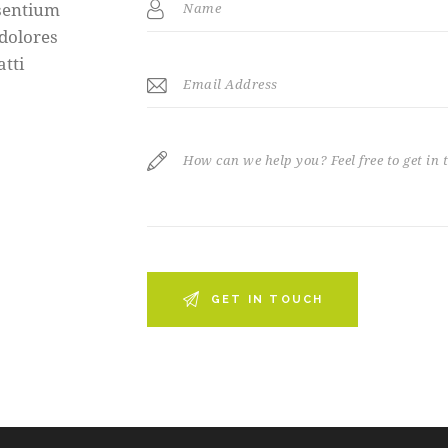
esentium
 dolores
atti