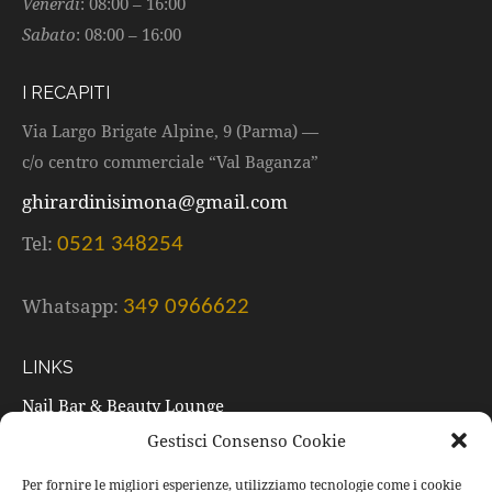
Venerdì
: 08:00 – 16:00
Sabato
: 08:00 – 16:00
I RECAPITI
Via Largo Brigate Alpine, 9 (Parma) —
c/o centro commerciale “Val Baganza”
ghirardinisimona@gmail.com
Tel:
0521 348254
Whatsapp:
349 0966622
LINKS
Nail Bar & Beauty Lounge
Gestisci Consenso Cookie
Trattamenti
Listino prezzi
Per fornire le migliori esperienze, utilizziamo tecnologie come i cookie