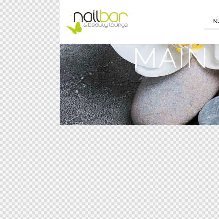
N
MAIN